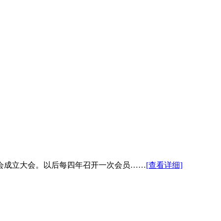
员名单及会员号公示（2021.1-4月） 2021-04-30
关于湖北省
学会成立大会。以后每四年召开一次会员……
[查看详细]